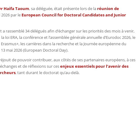
Dr Haifa Taoum
, sa déléguée, était présente lors de la
réunion de
l 2026 par le
European Council for Doctoral Candidates and Junior
 a rassemblé 34 délégués afin d’échanger sur les priorités
des mois à venir,
a loi ERA, la conférence et l’assemblée générale annuelle d’Eurodoc 2026, le
rasmus+, les carrières dans la recherche et la Journée européenne du
 13 mai 2026 (European Doctoral Day).
réjouit de pouvoir contribuer, aux côtés de ses partenaires européens, à ces
changes et de réflexions sur ces
enjeux essentiels pour l’avenir des
ercheurs
, tant durant le doctorat qu’au-delà.