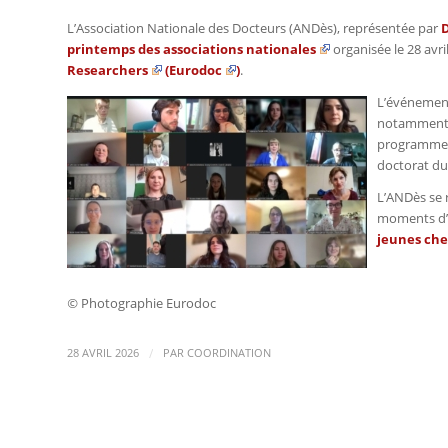
L’Association Nationale des Docteurs (ANDès), représentée par
printemps des
associations nationales
organisée le 28 avri
Researchers
(
Eurodoc
)
.
L’événement
notamment l
programme E
doctorat du
L’ANDès se 
moments d’é
jeunes ch
©
Photographie Eurodoc
/
28 AVRIL 2026
PAR
COORDINATION