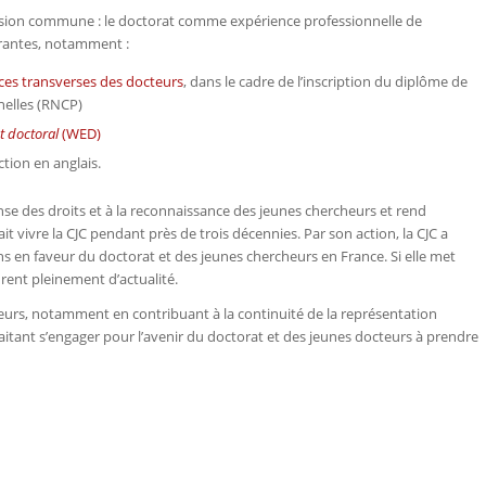
 vision commune : le doctorat comme expérience professionnelle de
turantes, notamment :
ces transverses des docteurs
, dans le cadre de l’inscription du diplôme de
nelles (RNCP)
 doctoral
(WED)
ction en anglais.
ense des droits et à la reconnaissance des jeunes chercheurs et rend
vivre la CJC pendant près de trois décennies. Par son action, la CJC a
ns en faveur du doctorat et des jeunes chercheurs en France. Si elle met
urent pleinement d’actualité.
urs, notamment en contribuant à la continuité de la représentation
uhaitant s’engager pour l’avenir du doctorat et des jeunes docteurs à prendre