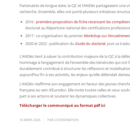
Partenaires de longue date, la CJC et l’ANDès partageaient une
recherche. Ensemble, elles ont porté plusieurs initiatives struc
2016 :
première proposition de fiche recensant les compéten
doctorat au Répertoire national des certifications profession
2017 : co-organisation du premier
Workshop sur l’encadrement
2020 et 2022 : publication du
Guide du doctorat
, puis sa tradu
L’ANDès tient à saluer la contribution majeure de la CJC à la déf
hommage à l’engagement de l’ensemble des bénévoles qui ont fait 
durablement contribué à structurer les réflexions et mobilisatio
aujourd’hui fin à ses activités, les enjeux qu’elle défendait deme
L’ANDès réaffirme son engagement en faveur des jeunes cherche
française au sein d’Eurodoc. Elle invite toutes celles et ceux so
part à ses actions et soutenir les dynamiques collectives.
Télécharger le communiqué au format pdf ici
/
16 MARS 2026
PAR
COORDINATION