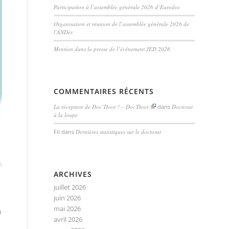
Participation à l’assemblée générale 2026 d’Eurodoc
Organisation et réunion de l’assemblée générale 2026 de
l’ANDès
Mention dans la presse de l’événement JED 2026
COMMENTAIRES RÉCENTS
La réception de Doc’Door ! – Doc'Door
dans
Doctorat
à la loupe
Fil
dans
Dernières statistiques sur le doctorat
.
ARCHIVES
juillet 2026
juin 2026
mai 2026
u
avril 2026