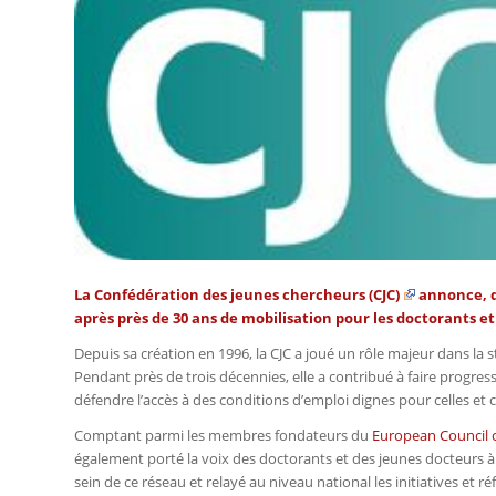
La
Confédération des jeunes chercheurs (CJC)
annonce, 
après près de 30 ans de mobilisation pour les doctorants e
Depuis sa création en 1996, la CJC a joué un rôle majeur dans la
Pendant près de trois décennies, elle a contribué à faire progr
défendre l’accès à des conditions d’emploi dignes pour celles et 
Comptant parmi les membres fondateurs du
European Council o
également porté la voix des doctorants et des jeunes docteurs à 
sein de ce réseau et relayé au niveau national les initiatives et 