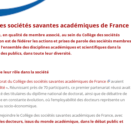
es sociétés savantes académiques de France
e, en qualité de membre associé, au sein du
Collège des sociétés
ion est de fédérer les actions et prises de parole des sociétés membres
 l’ensemble des disciplines académiques et scientifiques dans la
 des publics, dans toute leur diversité.
 leur rôle dans la société
rat du Collège des sociétés savantes académiques de France
avaient
ité
»
.
Réunissant près de 70 participants, ce premier partenariat réussi avait
ité des titulaires du diplôme national de doctorat, ainsi que de débattre de
 en constante évolution, où l’employabilité des docteurs représente un
issu socio-économique.
 rejoindre le Collège des sociétés savantes académiques de France, avec
 des docteurs, issus du monde académique, dans le débat public et