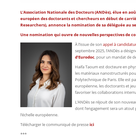
L’Association Nationale des Docteurs (ANDès), élue en août
européen des doctorants et chercheurs en début de carriè
Researchers
), annonce la nomination de sa déléguée au s
Une nomination qui ouvre de nouvelles perspectives de co
À l’issue de son
appel à candidatu
septembre 2025, l’ANDès a désig
d’Eurodoc
, pour un mandat de d
Haifa Taoum est docteure en phys
les matériaux nanostructurés pour 
Polytechnique de Paris. Elle est p
européenne, les doctorants et jeu
favoriser les collaborations intern
L’ANDès se réjouit de son nouveau 
dont l’engagement sera un atout p
l’échelle européenne.
Télécharger le communiqué de presse
ici
***