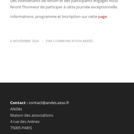
Des intervenants de renom et des participants engagés nous
feront l’honneur de participer à cette journée exceptionnelle.
Informations, programme et inscription sur cette
page
.
/
6 NOVEMBRE 2024
PAR
COMMUNICATION ANDÈS
Contact :
contact@andes.asso.fr
ANDès
Maison des associations
4 rue des Arènes
75005 PARIS