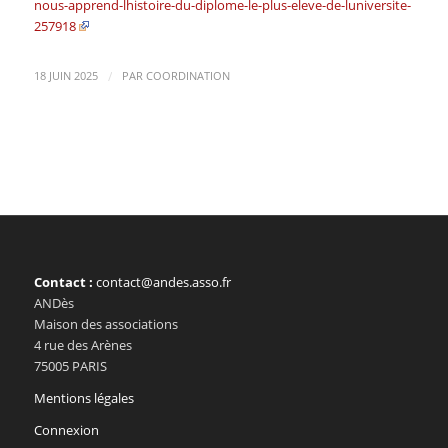
nous-apprend-lhistoire-du-diplome-le-plus-eleve-de-luniversite-
257918
/
18 JUIN 2025
PAR
COORDINATION
Contact :
contact@andes.asso.fr
ANDès
Maison des associations
4 rue des Arènes
75005 PARIS
Mentions légales
Connexion