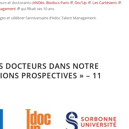
eurs et doctorants (
ANDès
,
Biodocs Paris
,
Doc’Up
,
Les Cartésiens
,
nagement
qui fêtait ses 10 ans.
nges et célébrer l’anniversaire d’Adoc Talent Management.
ES DOCTEURS DANS NOTRE
SIONS PROSPECTIVES » – 11