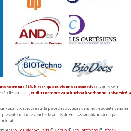
ns notre société, historique et visions prospectives
« , qui vise à
té. Elle aura lieu
jeudi 11 octobre 2018 à 18h30 à Sorbonne Université
,
4
eur vision prospective sur la place des docteurs dans notre société dans les
présenteront une variété de points de vue : associatif, académique,
doctorat.
orants (
ANDès
,
Biodocs Paris
,
Doc’Up
,
Les Cartésiens
,
Réseau