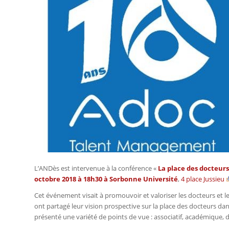
L’ANDès est intervenue à la conférence «
La place des docteurs
octobre 2018 à 18h30 à Sorbonne Université
,
4 place Jussieu
Cet événement visait à promouvoir et valoriser les docteurs et leu
ont partagé leur vision prospective sur la place des docteurs da
présenté une variété de points de vue : associatif, académique, 