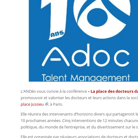
L’ANDès vous convie à la conférence «
La place des docteurs da
promouvoir et valoriser les docteurs et leurs actions dans la socié
place Jussieu
, à Paris.
Elle réunira des intervenants d’horizons divers qui partageront l
10 prochaines années. Cinq interventions de 12 minutes chacune 
politique, du monde de l’entreprise, et du divertissement sur le 
Elle est organisée par plusieurs associations de docteurs et doct