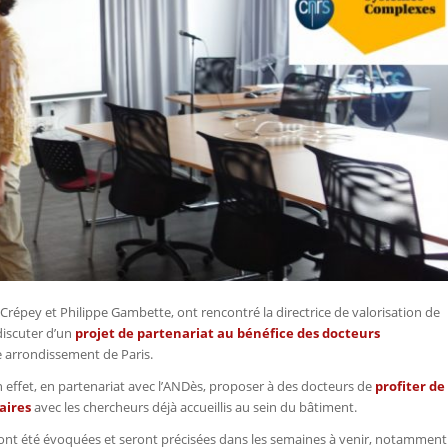
cal Crépey et Philippe Gambette, ont rencontré la directrice de valorisation de
iscuter d’un
projet de partenariat au bénéfice des docteurs
ème arrondissement de Paris.
en effet, en partenariat avec l’ANDès, proposer à des docteurs de
profiter de
aires
avec les chercheurs déjà accueillis au sein du bâtiment.
s ont été évoquées et seront précisées dans les semaines à venir, notamment