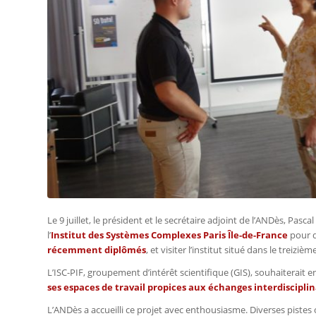
Le 9 juillet, le président et le secrétaire adjoint de l’ANDès, Pas
l’
Institut des Systèmes Complexes Paris Île-de-France
pour d
récemment diplômés
, et visiter l’institut situé dans le treizi
L’ISC-PIF, groupement d’intérêt scientifique (GIS), souhaiterait 
ses espaces de travail propices aux échanges interdisciplin
L’ANDès a accueilli ce projet avec enthousiasme. Diverses piste