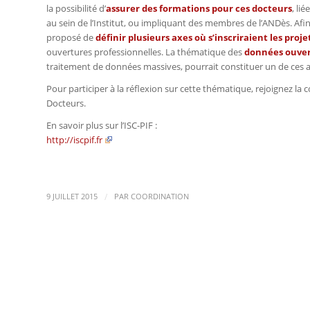
la possibilité d’
assurer des formations pour ces docteurs
, li
au sein de l’Institut, ou impliquant des membres de l’ANDès. Afin de
proposé de
définir plusieurs axes où s’inscriraient les proje
ouvertures professionnelles. La thématique des
données ouve
traitement de données massives, pourrait constituer un de ces a
Pour participer à la réflexion sur cette thématique, rejoignez 
Docteurs.
En savoir plus sur l’ISC-PIF :
http://iscpif.fr
/
9 JUILLET 2015
PAR
COORDINATION