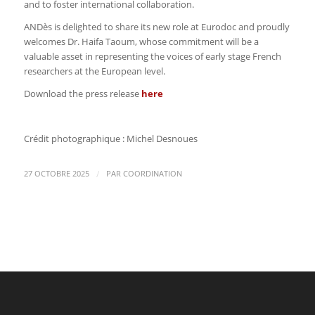
and to foster international collaboration.
ANDès is delighted to share its new role at Eurodoc and proudly
welcomes Dr. Haifa Taoum, whose commitment will be a
valuable asset in representing the voices of early stage French
researchers at the European level.
Download the press release
here
Crédit photographique : Michel Desnoues
/
27 OCTOBRE 2025
PAR
COORDINATION