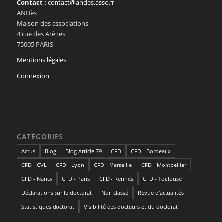
Contact :
contact@andes.asso.fr
ANDès
Maison des associations
4 rue des Arènes
75005 PARIS
Mentions légales
Connexion
CATÉGORIES
Actus
Blog
Blog Article 79
CFD
CFD - Bordeaux
CFD - CVL
CFD - Lyon
CFD - Marseille
CFD - Montpellier
CFD - Nancy
CFD - Paris
CFD - Rennes
CFD - Toulouse
Déclarations sur le doctorat
Non classé
Revue d'actualités
Statistiques doctorat
Visibilité des docteurs et du doctorat