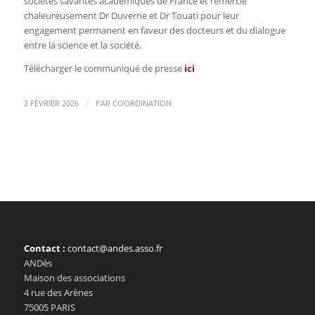
sociétés savantes académiques de France et remercie
chaleureusement Dr Duverne et Dr Touati pour leur
engagement permanent en faveur des docteurs et du dialogue
entre la science et la société.
Télécharger le communiqué de presse
ici
/
2 FÉVRIER 2026
PAR
COORDINATION
Contact :
contact@andes.asso.fr
ANDès
Maison des associations
4 rue des Arènes
75005 PARIS