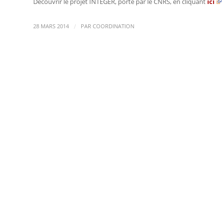
Découvrir le projet INTEGER, porté par le CNRS, en cliquant
ici
/
28 MARS 2014
PAR
COORDINATION