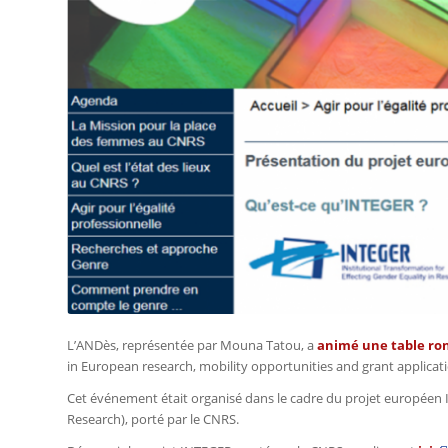
L’ANDès, représentée par Mouna Tatou, a
animé une table ro
in European research, mobility opportunities and grant applicat
Cet événement était organisé dans le cadre du projet européen I
Research), porté par le CNRS.