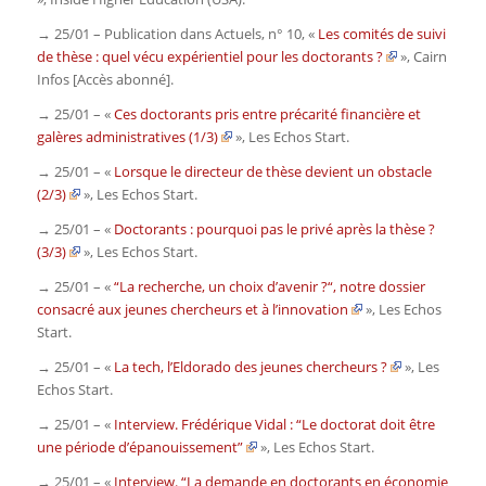
→ 25/01 – Publication dans
Actuels
, n° 10, «
Les comités de suivi
de thèse : quel vécu expérientiel pour les doctorants ?
»,
Cairn
Infos
[Accès abonné].
→ 25/01 – «
Ces doctorants pris entre précarité financière et
galères administratives (1/3)
»,
Les Echos Start.
→ 25/01 – «
Lorsque le directeur de thèse devient un obstacle
(2/3)
»,
Les Echos Start.
→ 25/01 – «
Doctorants : pourquoi pas le privé après la thèse ?
(3/3)
»,
Les Echos Start.
→ 25/01 – «
“La recherche, un choix d’avenir ?“, notre dossier
consacré aux jeunes chercheurs et à l’innovation
»,
Les Echos
Start.
→ 25/01 – «
La tech, l’Eldorado des jeunes chercheurs ?
»,
Les
Echos Start.
→ 25/01 – «
Interview. Frédérique Vidal : “Le doctorat doit être
une période d’épanouissement”
»,
Les Echos Start.
→ 25/01 – «
Interview. “La demande en doctorants en économie