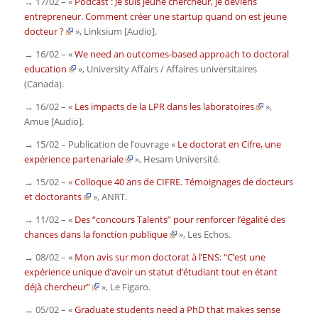
→ 17/02 – «
Podcast : Je suis jeune chercheur, je deviens
entrepreneur. Comment créer une startup quand on est jeune
docteur ?
»,
Linksium
[Audio].
→ 16/02 – «
We need an outcomes-based approach to doctoral
education
»,
University Affairs / Affaires universitaires
(Canada).
→ 16/02 – «
Les impacts de la LPR dans les laboratoires
»,
Amue
[Audio].
→ 15/02 – Publication de l’ouvrage «
Le doctorat en Cifre, une
expérience partenariale
»,
Hesam Université.
→ 15/02 – «
Colloque 40 ans de CIFRE. Témoignages de docteurs
et doctorants
»,
ANRT.
→ 11/02 – «
Des “concours Talents” pour renforcer l’égalité des
chances dans la fonction publique
»,
Les Echos.
→ 08/02 – «
Mon avis sur mon doctorat à l’ENS: “C’est une
expérience unique d’avoir un statut d’étudiant tout en étant
déjà chercheur”
»,
Le Figaro.
→ 05/02 – «
Graduate students need a PhD that makes sense