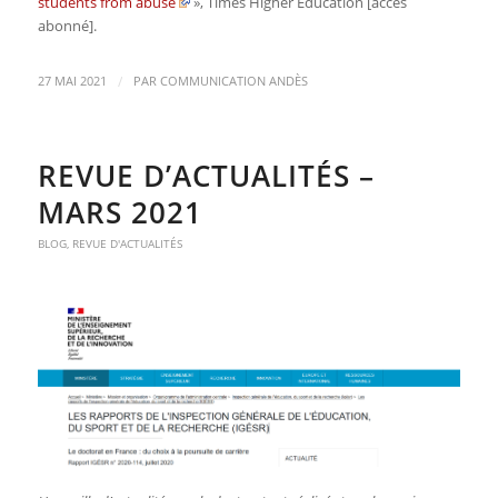
students from abuse
»,
Times Higher Education
[accès
abonné].
/
27 MAI 2021
PAR
COMMUNICATION ANDÈS
REVUE D’ACTUALITÉS –
MARS 2021
BLOG
,
REVUE D'ACTUALITÉS