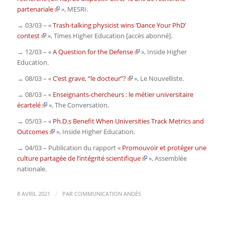
partenariale
»,
MESRI.
→ 03/03 – «
Trash-talking physicist wins ‘Dance Your PhD’
contest
»,
Times Higher Education
[accès abonné].
→ 12/03 – «
A Question for the Defense
»,
Inside Higher
Education
.
→ 08/03 – «
C’est grave, “le docteur”?
»,
Le Nouvelliste
.
→ 08/03 – «
Enseignants-chercheurs : le métier universitaire
écartelé
»,
The Conversation
.
→ 05/03 – «
Ph.D.s Benefit When Universities Track Metrics and
Outcomes
»,
Inside Higher Education
.
→ 04/03 – Publication du rapport «
Promouvoir et protéger une
culture partagée de l’intégrité scientifique
»,
Assemblée
nationale
.
/
8 AVRIL 2021
PAR
COMMUNICATION ANDÈS