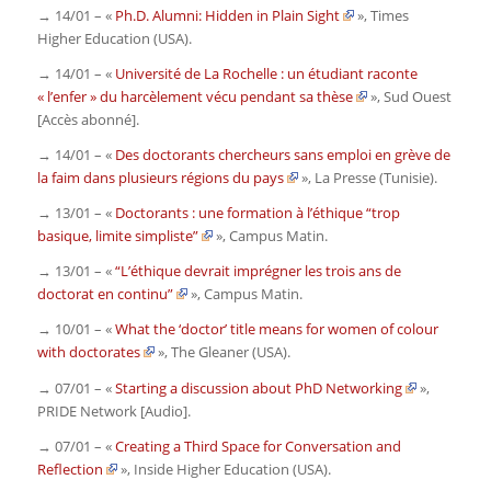
→ 14/01 – «
Ph.D. Alumni: Hidden in Plain Sight
»,
Times
Higher Education
(USA)
.
→ 14/01 – «
Université de La Rochelle : un étudiant raconte
« l’enfer » du harcèlement vécu pendant sa thèse
»,
Sud Ouest
[Accès abonné]
.
→ 14/01 – «
Des doctorants chercheurs sans emploi en grève de
la faim dans plusieurs régions du pays
»,
La Presse
(Tunisie)
.
→ 13/01 – «
Doctorants : une formation à l’éthique “trop
basique, limite simpliste”
»,
Campus Matin
.
→ 13/01 – «
“L’éthique devrait imprégner les trois ans de
doctorat en continu”
»,
Campus Matin
.
→ 10/01 – «
What the ‘doctor’ title means for women of colour
with doctorates
»,
The Gleaner
(USA).
→ 07/01 – «
Starting a discussion about PhD Networking
»,
PRIDE Network
[Audio]
.
→ 07/01 – «
Creating a Third Space for Conversation and
Reflection
»,
Inside Higher Education
(USA).