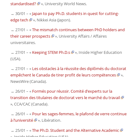
standardised?
»,
University World News
.
→ 30/01 – «
Japan to pay Ph.D. students in quest for cutting-
edge tech
»,
Nikkei Asia
(Japon).
→ 27/01 – «
The mismatch continues between PhD holders and
their career prospects
»,
University Affairs / Affaires
universitaires.
→ 27/01 – «
Keeping STEM Ph.D.s
»,
Inside Higher Education
(USA)
.
→ 27/01 – «
Les obstacles à la réussite des diplômés du doctorat
empêchent le Canada de tirer profit de leurs compétences
»,
NewsWire
(Canada)
.
→ 26/01 – «
Formés pour réussir. Comité d’experts sur la
transition des titulaires de doctorat vers le marché du travail
»,
CCA/CAC
(Canada).
→ 26/01 – «
Pour les sages-femmes, le plafond de verre continue
à l’université
»,
Libération.
→ 25/01 – «
The Ph.D. Student and the Alternative Academic
»,
Inside Higher Education
(USA)
.