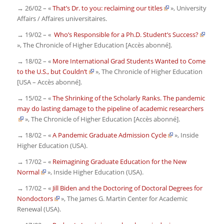
→ 26/02 – «
That’s Dr. to you: reclaiming our titles
»,
University
Affairs / Affaires universitaires.
→ 19/02 – «
Who’s Responsible for a Ph.D. Student’s Success?
»,
The Chronicle of Higher Education
[Accès abonné]
.
→ 18/02 – «
More International Grad Students Wanted to Come
to the U.S., but Couldn’t
»,
The Chronicle of Higher Education
[USA – Accès abonné]
.
→ 15/02 – «
The Shrinking of the Scholarly Ranks. The pandemic
may do lasting damage to the pipeline of academic researchers
»,
The Chronicle of Higher Education
[Accès abonné]
.
→ 18/02 – «
A Pandemic Graduate Admission Cycle
»,
Inside
Higher Education
(USA).
→ 17/02 – «
Reimagining Graduate Education for the New
Normal
»,
Inside Higher Education
(USA).
→ 17/02 – «
Jill Biden and the Doctoring of Doctoral Degrees for
Nondoctors
»,
The James G. Martin Center for Academic
Renewal
(USA).