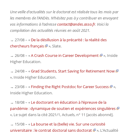
Une veille d’actualités sur le doctorat est réalisée tous les mois par
les membres de l’ANDès. N’hésitez pas à y contribuer en envoyant
vos informations à l’adresse
contact@andes.asso.fr
. Voici la
compilation des actualités réunies en août 2021.
→ 27/08 – «
De la désillusion à la précarité : la réalité des
chercheurs français
»,
Slate
.
→ 26/08 – «
A Crash Course in Career Development
»,
Inside
Higher Education
.
→ 24/08 – «
Grad Students, Start Saving for Retirement Now
»,
Inside Higher Education
.
→ 23/08 – «
Finding the Right Postdoc for Career Success
»,
Inside Higher Education
.
→ 18/08 – «
Le doctorant en éducation à l’épreuve de la
pandémie : dynamique de soutien et expériences singulières
»,
Le sujet dans la cité 2021/1,
Actuels
, n° 11 [accès abonné].
→ 15/08 – «
La bourse et la (belle) vie. Sur une curiosité
universitaire : le contrat doctoral sans doctorat
»,
L’Actualité