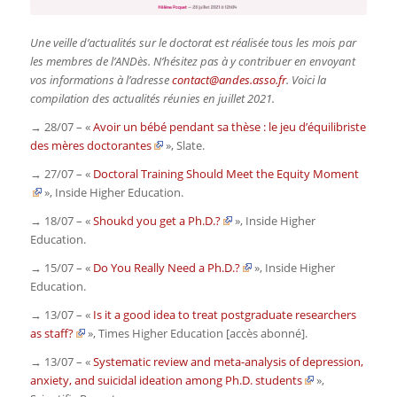
Une veille d’actualités sur le doctorat est réalisée tous les mois par
les membres de l’ANDès. N’hésitez pas à y contribuer en envoyant
vos informations à l’adresse
contact@andes.asso.fr
. Voici la
compilation des actualités réunies en juillet 2021.
→ 28/07 – «
Avoir un bébé pendant sa thèse : le jeu d’équilibriste
des mères doctorantes
»,
Slate
.
→ 27/07 – «
Doctoral Training Should Meet the Equity Moment
»,
Inside Higher Education
.
→ 18/07 – «
Shoukd you get a Ph.D.?
»,
Inside Higher
Education
.
→ 15/07 – «
Do You Really Need a Ph.D.?
»,
Inside Higher
Education
.
→ 13/07 – «
Is it a good idea to treat postgraduate researchers
as staff?
»,
Times Higher Education
[accès abonné].
→ 13/07 – «
Systematic review and meta-analysis of depression,
anxiety, and suicidal ideation among Ph.D. students
»,