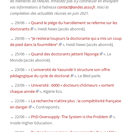
les membres de l’ANDès. N’hésitez pas à y contribuer en envoyant
vos informations à l’adresse
contact@andes.asso.fr
. Voici la
compilation des actualités réunies en juin 2021.
→ 29/06 – «
Quand le piège du harcèlement se referme sur les
doctorants
»,
Heidi News
[accès abonné].
→ 29/06 – «
“Je resterai toujours la doctorante qui a mis un coup
de pied dans la fourmilière”
»,
Heidi News
[accès abonné].
→ 25/06 – «
Quand des doctorants jettent l’éponge
»,
Le
Monde
[accès abonné].
→ 23/06 – «
L’université de Yaoundé II structure son offre
pédagogique du cycle de doctorat
»,
Le Bled parle
.
→ 23/06 – «
Université : 6000 « docteurs-chômeurs » sortent
chaque année
»,
Algérie Eco
.
→ 22/06 – «
La recherche n’attire plus : la compétitivité française
en danger
»,
Contrepoints
.
→ 22/06 – «
PhD Oversupply: The System Is the Problem
»,
Inside Higher Education
.