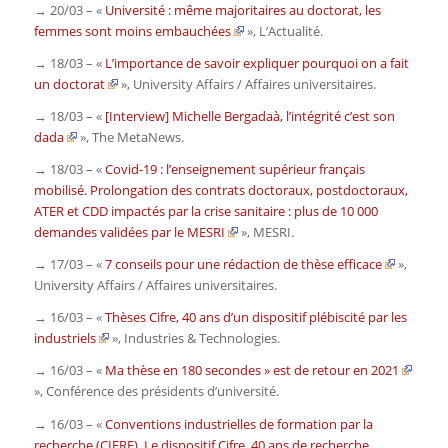
→ 20/03 – «
Université : même majoritaires au doctorat, les
femmes sont moins embauchées
»,
L’Actualité
.
→ 18/03 – «
L’importance de savoir expliquer pourquoi on a fait
un doctorat
»,
University Affairs / Affaires universitaires
.
→ 18/03 – «
[Interview] Michelle Bergadaà, l’intégrité c’est son
dada
»,
The MetaNews
.
→ 18/03 – «
Covid-19 : l’enseignement supérieur français
mobilisé. Prolongation des contrats doctoraux, postdoctoraux,
ATER et CDD impactés par la crise sanitaire : plus de 10 000
demandes validées par le MESRI
»,
MESRI.
→ 17/03 – «
7 conseils pour une rédaction de thèse efficace
»,
University Affairs / Affaires universitaires
.
→ 16/03 – «
Thèses Cifre, 40 ans d’un dispositif plébiscité par les
industriels
»,
Industries & Technologies.
→ 16/03 – «
Ma thèse en 180 secondes » est de retour en 2021
»,
Conférence des présidents d’université.
→ 16/03 – «
Conventions industrielles de formation par la
recherche (CIFRE). Le dispositif Cifre, 40 ans de recherche