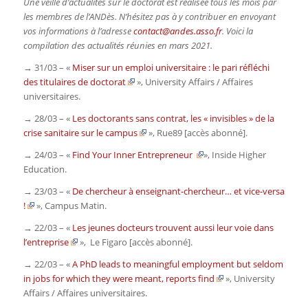
Une veille d’actualités sur le doctorat est réalisée tous les mois par
les membres de l’ANDès. N’hésitez pas à y contribuer en envoyant
vos informations à l’adresse
contact@andes.asso.fr
. Voici la
compilation des actualités réunies en mars 2021.
→ 31/03 – «
Miser sur un emploi universitaire : le pari réfléchi
des titulaires de doctorat
»,
University Affairs / Affaires
universitaires
.
→ 28/03 – «
Les doctorants sans contrat, les « invisibles » de la
crise sanitaire sur le campus
»,
Rue89
[accès abonné].
→ 24/03 – «
Find Your Inner Entrepreneur
»,
Inside Higher
Education
.
→ 23/03 – «
De chercheur à enseignant-chercheur… et vice-versa
!
»,
Campus Matin
.
→ 22/03 – «
Les jeunes docteurs trouvent aussi leur voie dans
l’entreprise
»,
Le Figaro
[accès abonné]
.
→ 22/03 – «
A PhD leads to meaningful employment but seldom
in jobs for which they were meant, reports find
»,
University
Affairs / Affaires universitaires
.