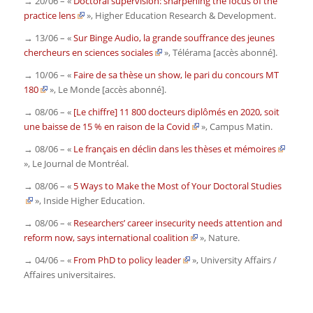
→ 20/06 – «
Doctoral supervision: sharpening the focus of the
practice lens
»,
Higher Education Research & Development
.
→ 13/06 – «
Sur Binge Audio, la grande souffrance des jeunes
chercheurs en sciences sociales
»,
Télérama
[accès abonné].
→ 10/06 – «
Faire de sa thèse un show, le pari du concours MT
180
»,
Le Monde
[accès abonné].
→ 08/06 – «
[Le chiffre] 11 800 docteurs diplômés en 2020, soit
une baisse de 15 % en raison de la Covid
»,
Campus Matin
.
→ 08/06 – «
Le français en déclin dans les thèses et mémoires
»,
Le Journal de Montréal
.
→ 08/06 – «
5 Ways to Make the Most of Your Doctoral Studies
»,
Inside Higher Education
.
→ 08/06 – «
Researchers’ career insecurity needs attention and
reform now, says international coalition
»,
Nature
.
→ 04/06 – «
From PhD to policy leader
»,
University Affairs /
Affaires universitaires
.