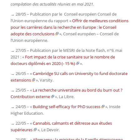
compilation des actualités réunies en mai 2021.
→ 28/05 – Publication par le Conseil européen Conseil de
l’Union européenne du rapport «
Offrir de meilleures conditions
pour les carrières dans la recherche en Europe : le Conseil
adopte des conclusions
», Conseil européen – Conseil de
l’Union européenne.
→ 27/05 – Publication par le MESRI de la
Note flash,
n°9, mai
2021 : «
Fort impact de la crise sanitaire sur le nombre de
docteurs diplômés en 2020 (- 15 %)
».
→ 26/05 – «
Cambridge SU calls on University to fund doctorate
extensions
»,
Varsity
.
→ 25/05 – «
La recherche universitaire au bord du burn out ?
Contribution externe
»,
La Libre
.
→ 24/05 – «
Building self-efficacy for PhD success
»,
Inside
Higher Education
.
→ 22/05 – «
Cannabis, calmants et détresse aux études
supérieures
»,
Le Devoir
.
→ 21/05 – «
Allemagne : la ministre de la Famille démissionne