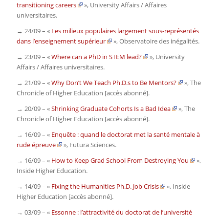
transitioning careers
»,
University Affairs / Affaires
universitaires.
→ 24/09 – «
Les milieux populaires largement sous-représentés
dans l’enseignement supérieur
»,
Observatoire des inégalités.
→ 23/09 – «
Where can a PhD in STEM lead?
»,
University
Affairs / Affaires universitaires.
→ 21/09 – «
Why Don’t We Teach Ph.D.s to Be Mentors?
»,
The
Chronicle of Higher Education
[accès abonné].
→ 20/09 – «
Shrinking Graduate Cohorts Is a Bad Idea
»,
The
Chronicle of Higher Education
[accès abonné].
→ 16/09 – «
Enquête : quand le doctorat met la santé mentale à
rude épreuve
»,
Futura Sciences
.
→ 16/09 – «
How to Keep Grad School From Destroying You
»,
Inside Higher Education
.
→ 14/09 – «
Fixing the Humanities Ph.D. Job Crisis
»,
Inside
Higher Education
[accès abonné].
→ 03/09 – «
Essonne : l’attractivité du doctorat de l’université