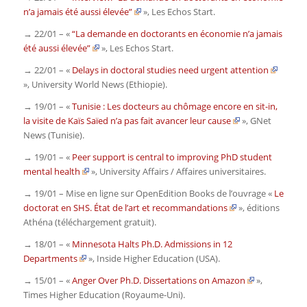
n’a jamais été aussi élevée”
»,
Les Echos Start.
→ 22/01 – «
“La demande en doctorants en économie n’a jamais
été aussi élevée”
»,
Les Echos Start.
→ 22/01 – «
Delays in doctoral studies need urgent attention
»,
University World News
(Ethiopie).
→ 19/01 – «
Tunisie : Les docteurs au chômage encore en sit-in,
la visite de Kaïs Saïed n’a pas fait avancer leur cause
»,
GNet
News
(Tunisie).
→ 19/01 – «
Peer support is central to improving PhD student
mental health
»,
University Affairs / Affaires universitaires
.
→ 19/01 – Mise en ligne sur OpenEdition Books de l’ouvrage «
Le
doctorat en SHS. État de l’art et recommandations
», éditions
Athéna (téléchargement gratuit).
→ 18/01 – «
Minnesota Halts Ph.D. Admissions in 12
Departments
»,
Inside Higher Education
(USA).
→ 15/01 – «
Anger Over Ph.D. Dissertations on Amazon
»,
Times Higher Education
(Royaume-Uni).