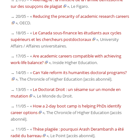
sur des soupçons de plagiat
»,
Le Figaro.
→ 20/05 – «
Reducing the precarity of academic research careers
»,
OECD.
→ 18/05 – «
Le Canada sous-finance les étudiants aux cycles
supérieurs et les chercheurs postdoctoraux
»,
University
Affairs / Affaires universitaires.
→ 17/05 – «
Are academic careers compatible with achieving
work-life balance?
»,
Inside Higher Education.
→ 14/05 – «
Can Yale reform its humanities doctoral programs?
»,
The Chronicle of Higher Education
[accès abonné].
→ 13/05 – «
Le Doctorat Droit : un sésame sur un monde en
mutation
»,
Le Monde du Droit.
→ 11/05 – «
How a 2-day boot camp is helping PhDs identify
career options
»,
The Chronicle of Higher Education
[accès
abonné].
→ 11/05 – «
Thèse plagiée : pourquoi Arash Derambarsh a été
radié du barreau
»,
Le Point
[accès abonné].