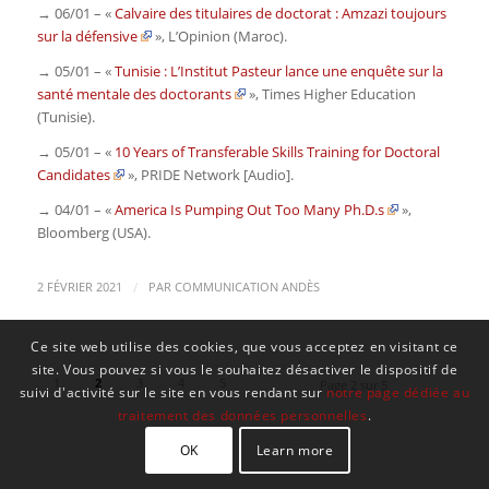
→ 06/01 – «
Calvaire des titulaires de doctorat : Amzazi toujours
sur la défensive
»,
L’Opinion
(Maroc).
→ 05/01 – «
Tunisie : L’Institut Pasteur lance une enquête sur la
santé mentale des doctorants
»,
Times Higher Education
(Tunisie).
→ 05/01 – «
10 Years of Transferable Skills Training for Doctoral
Candidates
»,
PRIDE Network
[Audio]
.
→ 04/01 – «
America Is Pumping Out Too Many Ph.D.s
»,
Bloomberg
(USA).
/
2 FÉVRIER 2021
PAR
COMMUNICATION ANDÈS
Ce site web utilise des cookies, que vous acceptez en visitant ce
site. Vous pouvez si vous le souhaitez désactiver le dispositif de
1
2
3
4
5
Page 2 sur 5
suivi d'activité sur le site en vous rendant sur
notre page dédiée au
traitement des données personnelles
.
OK
Learn more