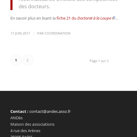
des docteurs.
En savoir plus en lisant la
fiche 21 du
Doctorat à la Loupe
…
/
17 JUIN 2017
PAR
COORDINATION
1
2
Page 1 sur 2
Contact :
contact@andes.asso.fr
ANDès
Maison des associations
4 rue des Arènes
75005 PARIS