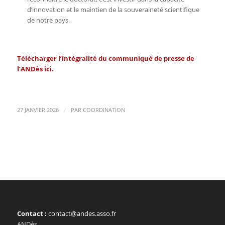
d’innovation et le maintien de la souveraineté scientifique
de notre pays.
Télécharger l’intégralité du
communiqué de presse de
l’ANDès ici
.
/
27 JANVIER 2026
PAR
COORDINATION
Contact :
contact@andes.asso.fr
ANDès