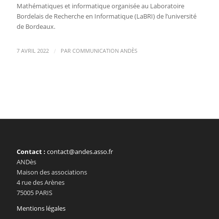
Mathématiques et informatique organisée au Laboratoire
Bordelais de Recherche en Informatique (LaBRI) de l’université
de Bordeaux.
/
7 AVRIL 2022
PAR
COMMUNICATION ANDÈS
Contact :
contact@andes.asso.fr
ANDès
Maison des associations
4 rue des Arènes
75005 PARIS
Mentions légales