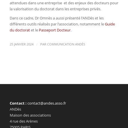
attendues dans une entreprise et des enjeux des docteurs pour
la valorisation du doctorat dans les entreprises privés.
Dans ce cadre, Dr Omnès a aussi présenté l’ANDès et les
différents outils réalisés par l’association, notamment le
Guide
du doctorat
et le
Passeport Docteur
.
/
25 JANVIER 2024
PAR
COMMUNICATION ANDÈS
Contact :
contact@andes.asso.fr
ANDès
Maison des associations
4 rue des Arènes
75005 PARIS