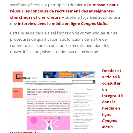
secrétaire générale, a participé au dossier
« Tout savoir pour
réussir les concours de recrutement des enseignants-
chercheurs et chercheurs »
publié le 15 janvier 2026, suite à
une
interview avec le média en ligne
Campus Matin.
Cette prise de parole a été l’occasion de communiquer sur les
procédures de q
ualification aux fonctions de maître de
conférences et sur les concours de recrutement dans les
universités et organismes nationaux de recherche.
Dossier et
articles à
consulter
en
intégralité
dans le
média en
ligne
Campus
Matin
(accès gratuit) :