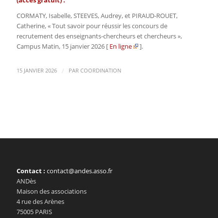
CORMATY, Isabelle, STEEVES, Audrey, et PIRAUD-ROUET,
Catherine, « Tout savoir pour réussir les concours de
recrutement des enseignants-chercheurs et chercheurs »,
Campus Matin
, 15 janvier 2026 [
En ligne
].
/
15 JANVIER 2026
PAR
COORDINATION
Contact :
contact@andes.asso.fr
ANDès
Maison des associations
4 rue des Arènes
75005 PARIS