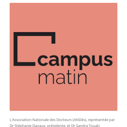
L’Association Nationale des Docteurs (ANDès), représentée par
Dr Stéphanie Danaux, présidente, et Dr Sandra Touati,