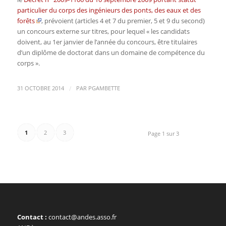
particulier du corps des ingénieurs des ponts, des eaux et des
forêts
, prévoient (articles 4 et 7 du premier, 5 et 9 du second)
un concours externe sur titres, pour lequel « les candidats
doivent, au 1er janvier de l’année du concours, être titulaires
d’un diplôme de doctorat dans un domaine de compétence du
corps ».
/
31 OCTOBRE 2014
PAR
PGAMBETTE
1
2
3
Page 1 sur 3
Contact :
contact@andes.asso.fr