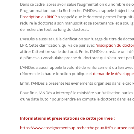
Dans ce cadre, après avoir salué l’augmentation du nombre de con
Programmation pour la Recherche, l’ANDès a rappelé l’objectif, s
l’
inscription au RNCP
a rappelé que le doctorat permet l’acquisit
réduire le doctorat à son manuscrit et sa soutenance, et a souli
de recherche tout au long du doctorat.
L’ANDès a aussi salué la clarification sur l’usage du titre de d
LPR. Cette clarification, qui va de pair avec
l’inscription du docto
attirer l’attention sur le doctorat. Enfin, l’ANDès constate un in
diplômes au vocabulaire proche du doctorat qui n’assurent pas l
L’ANDès a aussi rappelé la volonté de renforcement du lien avec
réforme de la haute fonction publique et
demande le développeme
Enfin, l’ANDès a présenté les évènements organisés dans le cad
Pour finir, l’ANDès a interrogé le ministère sur l’utilisation par 
d’une date butoir pour prendre en compte le doctorat dans les co
Informations et présentations de cette journée :
https://www.enseignementsup-recherche.gouv.fr/fr/journee-nat