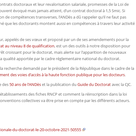
trats doctoraux et leur revalorisation salariale, promesses de la Loi de
ouvent évoqué mais jamais atteint, d’un contrat doctoral à 1,5 Smic. Si
ion de compétences transverses, l’ANDès a dû rappeler qu’il ne faut pas
gné que les doctorants montent aussi en compétences à travers leur activité
octeur, appelés de ses vœux et proposé par un de ses amendements pour la
rat
au niveau 8 de qualification
, est un des outils à notre disposition pour
térêt croissant pour le doctorat, mais alerte sur l’apparition de nouveaux
a qualité apportée par le cadre réglementaire national du doctorat.
 la recherche demandé par le président de la République dans le cadre de la
nt des voies d’accès à la haute fonction publique pour les docteurs
.
re des
50 ans de l’ANDès
et la publication du
Guide du Doctorat
avec la CJC.
les établissements des fiches RNCP et comment la réinscription dans la loi
nventions collectives va être prise en compte par les différents acteurs.
ionale-du-doctorat-le-20-octobre-2021-50555