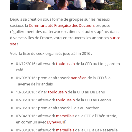
Depuis sa création sous forme de groupes sur les réseaux
sociaux, la
Communauté Française des Docteurs
propose
régulièrement des «
afterworks
« , dîners et autres apéros dans
diverses villes de France, vous en trouverez les annonces
sur ce
site
!
Voici la liste de ceux organisés jusqu’à fin 2016 :
01/12/2016 : afterwork
toulousain
de la CFD au Hoegaarden
café
01/09/2016 : premier afterwork
nancéien
de la CFD à la
Taverne de l’Irlandais
13/06/2016 : dîner
toulousain
de la CFD au De Danu
02/06/2016 : afterwork
toulousain
de la CFD au Gascon
01/06/2016 : premier afterwork lillois au Mother
07/04/2016 : afterwork
marseillais
de la CFD à l’Ébénisterie,
en commun avec
DynAMU
01/03/2016 : afterwork
marseillais
de la CFD à La Passerelle