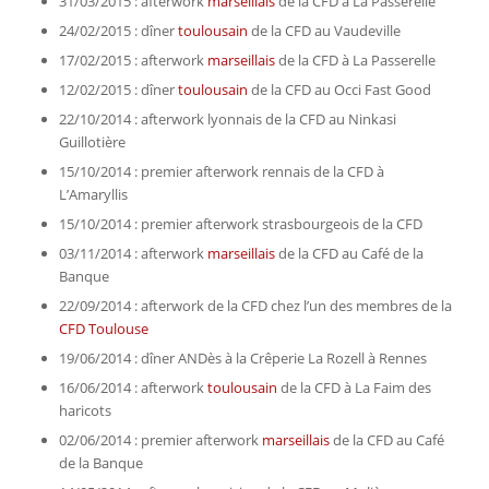
31/03/2015 : afterwork
marseillais
de la CFD à La Passerelle
24/02/2015 : dîner
toulousain
de la CFD au Vaudeville
17/02/2015 : afterwork
marseillais
de la CFD à La Passerelle
12/02/2015 : dîner
toulousain
de la CFD au Occi Fast Good
22/10/2014 : afterwork lyonnais de la CFD au Ninkasi
Guillotière
15/10/2014 : premier afterwork rennais de la CFD à
L’Amaryllis
15/10/2014 : premier afterwork strasbourgeois de la CFD
03/11/2014 : afterwork
marseillais
de la CFD au Café de la
Banque
22/09/2014 : afterwork de la CFD chez l’un des membres de la
CFD Toulouse
19/06/2014 : dîner ANDès à la Crêperie La Rozell à Rennes
16/06/2014 : afterwork
toulousain
de la CFD à La Faim des
haricots
02/06/2014 : premier afterwork
marseillais
de la CFD au Café
de la Banque