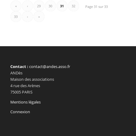
«
‹
29
30
31
32
Page 31 sur 33
33
›
»
Contact :
contact@andes.asso.fr
ANDès
Maison des associations
4 rue des Arènes
75005 PARIS
Mentions légales
Connexion