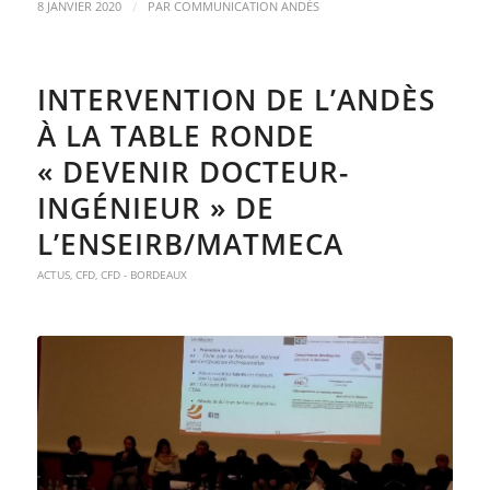
/
8 JANVIER 2020
PAR
COMMUNICATION ANDÈS
INTERVENTION DE L’ANDÈS
À LA TABLE RONDE
« DEVENIR DOCTEUR-
INGÉNIEUR » DE
L’ENSEIRB/MATMECA
ACTUS
,
CFD
,
CFD - BORDEAUX