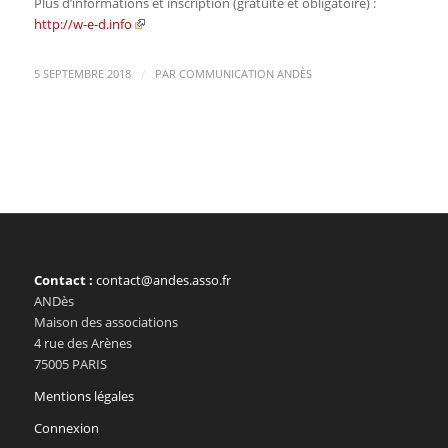
Plus d’informations et inscription (gratuite et obligatoire) :
http://w-e-d.info
/
5 SEPTEMBRE 2018
PAR
COMMUNICATION ANDÈS
Contact :
contact@andes.asso.fr
ANDès
Maison des associations
4 rue des Arènes
75005 PARIS
Mentions légales
Connexion